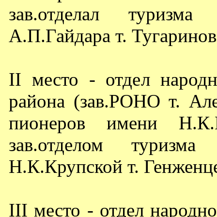
зав.отделал туризм
А.П.Гайдара т. Тугаринов
II место - отдел народ
района (зав.РОНО т. Ал
пионеров имени Н.К.К
зав.отделом туризм
Н.К.Крупской т. Генженце
III место - отдел народн